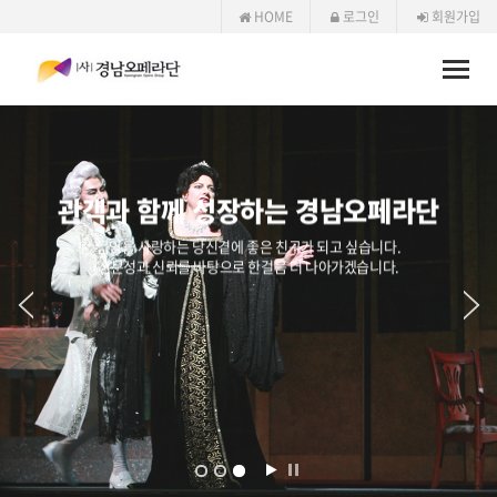
HOME
로그인
회원가입
Toggle
naviga
관객과 함께 성장하는 경남오페라단
음악을 사랑하는 당신곁에 좋은 친구가 되고 싶습니다.
전문성과 신뢰를 바탕으로 한걸음 더 나아가겠습니다.