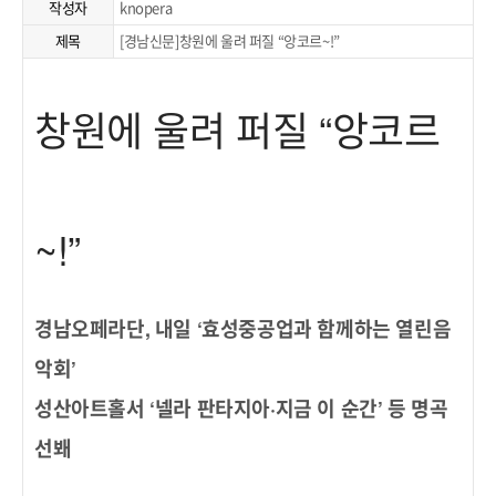
작성자
knopera
제목
[경남신문]창원에 울려 퍼질 “앙코르~!”
창원에 울려 퍼질 “앙코르
~!”
경남오페라단, 내일 ‘효성중공업과 함께하는 열린음
악회’
성산아트홀서 ‘넬라 판타지아·지금 이 순간’ 등 명곡
선봬